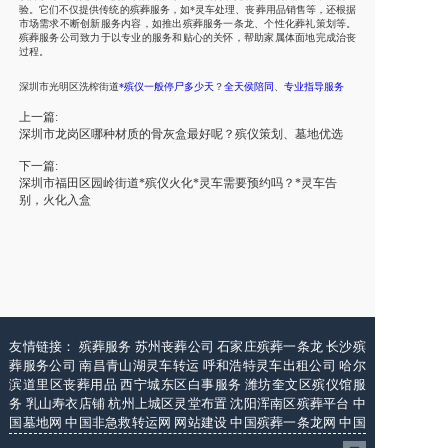
验。它们不仅提供传统的殡葬服务，如*灵车处理、丧葬用品销售等，还根据
市场需求不断创新服务内容，如推出殡葬服务一条龙、个性化葬礼策划等。
殡葬服务公司致力于以专业的服务和贴心的关怀，帮助家属体面地完成治丧
过程。
深圳市
光明区洗榨街道
*殡仪一般
停尸
多少天
？
全天侯陪同
、
专业指导服务
上一篇:
深圳市龙岗区哪种材质的骨灰盒最好呢？殡仪策划、墓地优选
下一篇:
深圳市福田区园岭街道*殡仪火化*灵车需要预约吗？*灵车告
别，火化入盒
友情链接：
殡葬服务
苏州丧葬公司
石家庄殡葬一条龙
长沙殡
葬服务公司
南昌青山湖灵车转运
呼和浩特灵车出租公司
哈尔
滨道里区丧葬用品
西宁城东区白事服务
潍坊奎文区殡仪馆服
务
乳山寿衣店铺
杭州上城区灵堂布置
沈阳浑南区殡葬平台
中
国墓地网
中国非急救转运网
网站建设
中国殡葬一条龙网
中国
救护车网
葬花店
葬花服务网
玉林殡葬服务