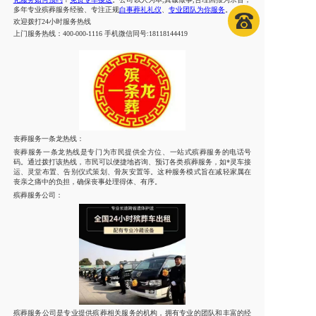
多年专业殡葬服务经验、专注正规
白事葬礼礼仪
、
专业团队为你服务
。
欢迎拨打
24小时服务热线
上门服务热线：
400-000-1116 手机微信同号:18118144419
丧葬服务一条龙热线：
丧葬服务一条龙热线是专门为市民提供全方位、一站式殡葬服务的电话号
码。通过拨打该热线，市民可以便捷地咨询、预订各类殡葬服务，如*灵车接
运、灵堂布置、告别仪式策划、骨灰安置等。这种服务模式旨在减轻家属在
丧亲之痛中的负担，确保丧事处理得体、有序。
殡葬服务公司：
殡葬服务公司是专业提供殡葬相关服务的机构，拥有专业的团队和丰富的经