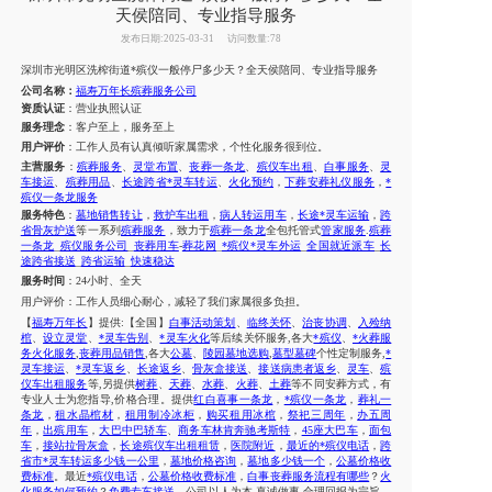
天侯陪同、专业指导服务
发布日期:2025-03-31
访问数量:78
深圳市
光明区洗榨街道
*殡仪一般
停尸
多少天？
全天侯陪同
、
专业指导服务
公司名称：
福寿万年长殡葬服务公司
资质认证
：营业执照认证
服务理念
：客户至上，服务至上
用户评价
：工作人员有认真倾听家属需求，个性化服务很到位。
主营服务
：
殡葬服务
、
灵堂布置
、
丧葬一条龙
、
殡仪车出租
、
白事服务
、
灵
车接运
、
殡葬用品
、
长途跨省*灵车转运
、
火化预约
，
下葬安葬礼仪服务
，
*
殡仪一条龙服务
服务特色
：
墓地销售转让
，
救护车出租
，
病人转运用车
，
长途*灵车运输
，
跨
省骨灰护送
等一系列
殡葬服务
，致力于
殡葬一条龙
全包托管式
管家服务
.
殡葬
一条龙
_
殡仪服务公司
_
丧葬用车
-
葬花网
_
*殡仪*灵车外运
_
全国就近派车
_
长
途跨省接送
_
跨省运输
_
快速稳达
服务时间
：
24小时、全天
用户评价：
工作人员细心耐心，减轻了我们
家属
很多负担。
【
福寿万年长
】提供
:【全国】
白事活动策划
、
临终关怀
、
治丧协调
、
入殓纳
棺
、
设立灵堂
、
*灵车告别
、
*灵车火化
等后续关怀服务
,各大
*殡仪
、
*火葬服
务火化服务
,
丧葬用品销售
,各大
公墓
、
陵园墓地选购
,
墓型墓碑
个性定制服务
,
*
灵车接运
、
*灵车返乡
、
长途返乡
、
骨灰盒接送
、
接送病患者返乡
、
灵车
、
殡
仪车出租服务
等,另提供
树葬
、
天葬
、
水葬
、
火葬
、
土葬
等不同安葬方式，有
专业人士为您指导
,价格合理。提供
红白喜事一条龙
，
*殡仪一条龙
，
葬礼一
条龙
，
租水晶棺材
，
租用制冷冰柜
，
购买租用冰棺
，
祭祀三周年
，
办五周
年
，
出殡用车
，
大巴中巴轿车
、
商务车林肯奔驰考斯特
，
45座大巴车
，
面包
车
，
接站拉骨灰盒
，
长途殡仪车出租租赁
，
医院附近
，
最近的*殡仪电话
，
跨
省市*灵车转运多少钱一公里
，
墓地价格咨询
，
墓地多少钱一个
，
公墓价格收
费标准
。最近
*殡仪电话
，
公墓价格收费标准
，
白事丧葬服务流程有哪些
？
火
化服务如何预约
？
免费专车接送
。公司以人为本
,真诚做事,合理回报为宗旨，