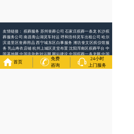
友情链接：
殡葬服务
苏州丧葬公司
石家庄殡葬一条龙
长沙殡
葬服务公司
南昌青山湖灵车转运
呼和浩特灵车出租公司
哈尔
滨道里区丧葬用品
西宁城东区白事服务
潍坊奎文区殡仪馆服
务
乳山寿衣店铺
杭州上城区灵堂布置
沈阳浑南区殡葬平台
中
国墓地网
中国非急救转运网
网站建设
中国殡葬一条龙网
中国
免费
24小时
救护车网
葬花店
葬花服务网
玉林殡葬服务
首页
咨询
上门服务
福寿万年长
官方公众号
400-000-1116
各城市均有服务人员上门服务