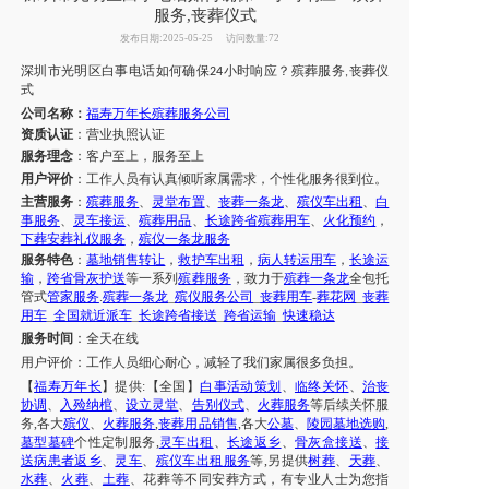
服务,丧葬仪式
发布日期:2025-05-25
访问数量:72
深圳市
光明区
白事电话如何确保
小时响应
？
殡葬服务
丧葬仪
24
,
式
公司名称：
福寿万年长殡葬服务公司
资质认证
：营业执照认证
服务理念
：客户至上，服务至上
用户评价
：工作人员有认真倾听家属需求，个性化服务很到位。
主营服务
：
殡葬服务
、
灵堂布置
、
丧葬一条龙
、
殡仪车出租
、
白
事服务
、
灵车接运
、
殡葬用品
、
长途跨省
殡葬用车
、
火化预约
，
下葬安葬礼仪服务
，
殡仪一条龙服务
服务特色
：
墓地销售转让
，
救护车出租
，
病人转运用车
，
长途运
输
，
跨省骨灰护送
等一系列
殡葬服务
，致力于
殡葬一条龙
全包托
管式
管家服务
.
殡葬一条龙
_
殡仪服务公司
_
丧葬用车
-
葬花网
_
丧葬
用车
_
全国就近派车
_
长途跨省接送
_
跨省运输
_
快速稳达
服务时间
：
全天在线
用户评价：
工作人员细心耐心，减轻了我们
家属
很多负担。
【
福寿万年长
】提供
:【全国】
白事活动策划
、
临终关怀
、
治丧
协调
、
入殓纳棺
、
设立灵堂
、
告别仪式
、
火葬服务
等后续关怀服
务
,各大
殡仪
、
火葬服务
,
丧葬用品销售
,各大
公墓
、
陵园墓地选购
,
墓型墓碑
个性定制服务
,
灵车出租
、
长途返乡
、
骨灰盒接送
、
接
送病患者返乡
、
灵车
、
殡仪车出租服务
等
,另提供
树葬
、
天葬
、
水葬
、
火葬
、
土葬
、
花葬
等不同安葬方式，有专业人士为您指