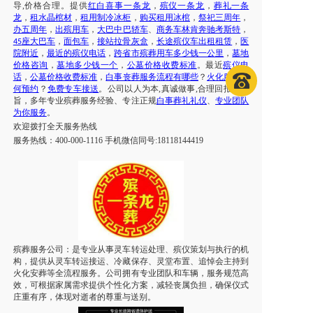
导
,价格合理。提供
红白喜事一条龙
，
殡仪一条龙
，
葬礼一条
龙
，
租水晶棺材
，
租用制冷冰柜
，
购买租用冰棺
，
祭祀三周年
，
办五周年
，
出殡用车
，
大巴中巴轿车
、
商务车林肯奔驰考斯特
，
座大巴车
，
面包车
，
接站拉骨灰盒
，
长途殡仪车出租租赁
，
医
45
院附近
，
最近的殡仪电话
，
跨省市
殡葬用车
多少钱一公里
，
墓地
价格咨询
，
墓地多少钱一个
，
公墓价格收费标准
。最近
殡仪电
话
，
公墓价格收费标准
，
白事丧葬服务流程有哪些
？
火化服务如
何预约
？
免费专车接送
。公司以人为本
,真诚做事,合理回报为宗
旨，多年专业殡葬服务经验、专注正规
白事葬礼礼仪
、
专业团队
为你服务
。
欢迎拨打
全天
服务热线
服务热线：
400-000-1116 手机微信同号:18118144419
殡葬服务公司：是专业从事
灵车转运
处理、殡仪策划与执行的机
构，提供从
灵车转运
接运、冷藏保存、灵堂布置、追悼会主持到
火化安葬等全流程服务。公司拥有专业团队和车辆，服务规范高
效，可根据家属需求提供个性化方案，减轻丧属负担，确保仪式
庄重有序，体现对逝者的尊重与送别。