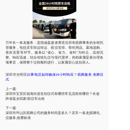
万年长一条龙服务：是指涵盖逝者离世后所有殡葬事务的全程托
管服务，包括
灵车转运
转运、殡仪安排、祭祀用品、墓地选购、
骨灰安置等环节。服务以
省心、省力、省时
为特点，流程完
“
”
整、响应迅速，结合传统礼仪与现代需求，协助家属妥善办理各
项事宜，保障整个过程顺利进行，让家属安心送别亲人。
深圳市
光明区
白事电话如何确保
小时响应
？
殡葬服务
丧葬仪
24
,
式
上一篇:
深圳市宝安区福海街道告别仪式有哪些常见流程有哪些？长途
跨省返乡回家/殡仪车出租
下一篇:
深圳市坪山区殡葬公司的服务时间是多久？灵车一条龙|殡葬礼
仪服务,收费标准