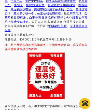
年
，
出殡用车
，
大巴中巴轿车
、
商务车林肯奔驰考斯特
，
座大
45
巴车
，
面包车
，
接站拉骨灰盒
，
长途殡仪车出租租赁
，
医院附
近
，
最近的殡仪电话
，
跨省市殡葬用车多少钱一公里
，
墓地价格
咨询
，
墓地多少钱一个
，
公墓价格收费标准
。最近
殡仪电话
，
公
墓价格收费标准
，
白事丧葬服务流程有哪些
？
火化服务如何预
约
？
免费专车接送
。公司以人为本
,真诚做事,合理回报为宗旨，
多年专业殡葬服务经验、专注正规
白事葬礼礼仪
、
专业团队为你
服务
。
欢迎拨打全天服务热线
服务热线：
400-000-1116 手机微信同号:18118144419
注；
整个网站内容均为咨询服务，并提供免费咨询，殡仪馆服务
项目需要联系殡仪馆办理
在租赁殡仪车时，有几项关键的注意事项可以帮助确保服务顺利