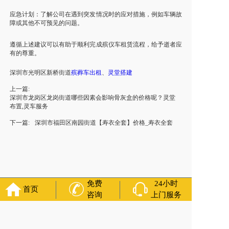
应急计划：了解公司在遇到突发情况时的应对措施，例如车辆故
障或其他不可预见的问题。
遵循上述建议可以有助于顺利完成殡仪车租赁流程，给予逝者应
有的尊重。
深圳市光明区新桥街道
殡葬
车
出租
、
灵堂
搭建
上一篇:
深圳市龙岗区龙岗街道哪些因素会影响骨灰盒的价格呢？灵堂
布置,灵车服务
下一篇:
深圳市福田区南园街道【寿衣全套】价格_寿衣全套
免费
24小时
首页
咨询
上门服务
友情链接：
殡葬服务
苏州丧葬公司
石家庄殡葬一条龙
长沙殡
葬服务公司
南昌青山湖灵车转运
呼和浩特灵车出租公司
哈尔
滨道里区丧葬用品
西宁城东区白事服务
潍坊奎文区殡仪馆服
务
乳山寿衣店铺
杭州上城区灵堂布置
沈阳浑南区殡葬平台
中