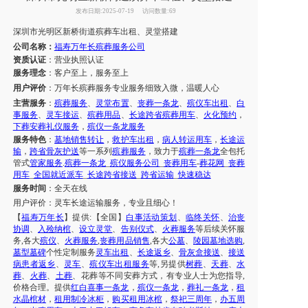
发布日期:2025-07-19
访问数量:69
深圳市光明区新桥街道
殡葬
车
出租
、
灵堂
搭建
公司名称：
福寿万年长殡葬服务公司
资质认证
：营业执照认证
服务理念
：客户至上，服务至上
用户评价
：
万年长殡葬服务专业
服务
细致入微，温暖人心
主营服务
：
殡葬服务
、
灵堂布置
、
丧葬一条龙
、
殡仪车出租
、
白
事服务
、
灵车接运
、
殡葬用品
、
长途跨省殡葬用车
、
火化预约
，
下葬安葬礼仪服务
，
殡仪一条龙服务
服务特色
：
墓地销售转让
，
救护车出租
，
病人转运用车
，
长途运
输
，
跨省骨灰护送
等一系列
殡葬服务
，致力于
殡葬一条龙
全包托
管式
管家服务
.
殡葬一条龙
_
殡仪服务公司
_
丧葬用车
-
葬花网
_
丧葬
用车
_
全国就近派车
_
长途跨省接送
_
跨省运输
_
快速稳达
服务时间
：全天在线
用户评价：
灵车长途运输服务，专业且细心！
【
福寿万年长
】提供
:【全国】
白事活动策划
、
临终关怀
、
治丧
协调
、
入殓纳棺
、
设立灵堂
、
告别仪式
、
火葬服务
等后续关怀服
务
,各大
殡仪
、
火葬服务
,
丧葬用品销售
,各大
公墓
、
陵园墓地选购
,
墓型墓碑
个性定制服务
灵车出租
、
长途返乡
、
骨灰盒接送
、
接送
病患者返乡
、
灵车
、
殡仪车出租服务
等
,另提供
树葬
、
天葬
、
水
葬
、
火葬
、
土葬
、花葬等不同安葬方式，有专业人士为您指导
,
价格合理。提供
红白喜事一条龙
，
殡仪一条龙
，
葬礼一条龙
，
租
水晶棺材
，
租用制冷冰柜
，
购买租用冰棺
，
祭祀三周年
，
办五周