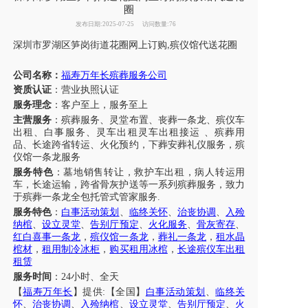
圈
发布日期:2025-07-25
访问数量:76
深圳市
罗湖区笋岗街道
花圈网上订购
殡仪馆代送花圈
,
公司名称：
福寿万年长殡葬服务公司
资质认证
：营业执照认证
服务理念
：客户至上，服务至上
主营服务
：殡葬服务、灵堂布置、丧葬一条龙、殡仪车
出租、白事服务、
灵车出租灵车出租接运
、殡葬用
品、长途跨省转运、火化预约，下葬安葬礼仪服务，殡
仪馆一条龙服务
服务特色
：墓地销售转让，救护车出租，病人转运用
车，长途运输，跨省骨灰护送等一系列殡葬服务，致力
于殡葬一条龙全包托管式管家服务
.
服务特色
：
白事活动策划
、
临终关怀
、
治丧协调
、
入殓
纳棺
、
设立灵堂
、
告别厅预定
、
火化服务
、
骨灰寄存
、
红白喜事一条龙
，
殡仪馆一条龙
，
葬礼一条龙
，
租水晶
棺材
，
租用制冷冰柜
，
购买租用冰棺
，
长途殡仪车出租
租赁
服务时间
：
24小时、全天
【
福寿万年长
】提供
:【全国】
白事活动策划
、
临终关
怀
、
治丧协调
、
入殓纳棺
、
设立灵堂
、
告别厅预定
、
火