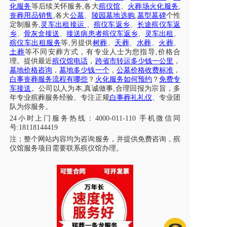
化服务
等后续关怀服务
,各大
殡仪馆
、
火葬场火化服务
,
丧葬用品销售
,各大
公墓
、
陵园墓地选购
,
墓型墓碑
个性
定制服务
,
灵车出租接运
、
殡仪车返乡
、
长途
殡仪车返
乡
、
骨灰盒接送
、
接送病患者
殡仪车返乡
、
灵车出租
、
殡仪车出租服务
等
,另提供
树葬
、
天葬
、
水葬
、
火葬
、
土葬
等不同安葬方式，有专业人士为您指导
,价格合
理。提供
最近
殡仪馆电话
，
跨省市转运多少钱一公里
，
墓地价格咨询
，
墓地多少钱一个
，
公墓价格收费标准
，
白事丧葬服务流程有哪些
？
火化服务如何预约
？
免费专
车接送
。公司以人为本
,真诚做事,合理回报为宗旨，多
年专业殡葬服务经验、专注正规
白事葬礼礼仪
、专业团
队为你服务。
24小时上门服务热线：
4000-011-110
手机微信同
号
:18118144419
注；
整个网站内容均为咨询服务，并提供免费咨询，殡
仪馆服务项目需要联系殡仪馆办理
。