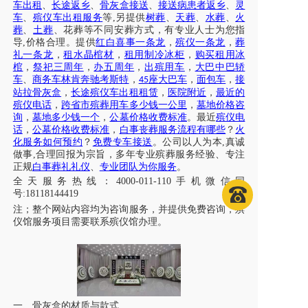
车出租
、
长途返乡
、
骨灰盒接送
、
接送病患者返乡
、
灵
车
、
殡仪车出租服务
等
,另提供
树葬
、
天葬
、
水葬
、
火
葬
、
土葬
、花葬等不同安葬方式，有专业人士为您指
导
,价格合理。提供
红白喜事一条龙
，
殡仪一条龙
，
葬
礼一条龙
，
租水晶棺材
，
租用制冷冰柜
，
购买租用冰
棺
，
祭祀三周年
，
办五周年
，
出殡用车
，
大巴中巴轿
车
、
商务车林肯奔驰考斯特
，
座大巴车
，
面包车
，
接
45
站拉骨灰盒
，
长途殡仪车出租租赁
，
医院附近
，
最近的
殡仪电话
，
跨省市殡葬用车多少钱一公里
，
墓地价格咨
询
，
墓地多少钱一个
，
公墓价格收费标准
。最近
殡仪电
话
，
公墓价格收费标准
，
白事丧葬服务流程有哪些
？
火
化服务如何预约
？
免费专车接送
。公司以人为本
,真诚
做事,合理回报为宗旨，多年专业殡葬服务经验、专注
正规
白事葬礼礼仪
、
专业团队为你服务
。
全天服务热线
：
4000-011-110
手机微信同
号
:18118144419
注；
整个网站内容均为咨询服务，并提供免费咨询，殡
仪馆服务项目需要联系殡仪馆办理
。
一、骨灰盒的材质与款式