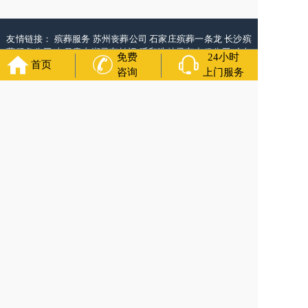
友情链接：
殡葬服务
苏州丧葬公司
石家庄殡葬一条龙
长沙殡
葬服务公司
南昌青山湖灵车转运
呼和浩特灵车出租公司
哈尔
免费
24小时
首页
滨道里区丧葬用品
西宁城东区白事服务
潍坊奎文区殡仪馆服
咨询
上门服务
务
乳山寿衣店铺
杭州上城区灵堂布置
沈阳浑南区殡葬平台
中
国墓地网
中国非急救转运网
网站建设
中国殡葬一条龙网
中国
救护车网
葬花店
葬花服务网
玉林殡葬服务
福寿万年长
官方公众号
400-000-1116
各城市均有服务人员上门服务
24小时上门服务