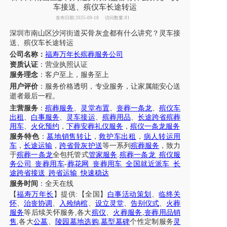
车接送、殡仪车长途转运
发布日期:2025-09-18
访问数量:81
深圳市
南山区沙河街道
买骨灰盒都有什么讲究？
灵车接
送
、
殡仪车长途
转运
公司名称：
福寿万年长殡葬服务公司
资质认证
：营业执照认证
服务理念
：客户至上，服务至上
用户评价
：
服务
价格透明，
专业
服务
，让
家属
能安心
送
逝者最后一程
。
主营服务
：
殡葬服务
、
灵堂布置
、
丧葬一条龙
、
殡仪车
出租
、
白事服务
、
灵车接运
、
殡葬用品
、
长途跨省殡葬
用车
、
火化预约
，
下葬安葬礼仪服务
，
殡仪一条龙服务
服务特色
：
墓地销售转让
，
救护车出租
，
病人转运用
车
，
长途运输
，
跨省骨灰护送
等一系列
殡葬服务
，致力
于
殡葬一条龙
全包托管式
管家服务
.
殡葬一条龙
_
殡仪服
务公司
_
丧葬用车
-
葬花网
_
丧葬用车
_
全国就近派车
_
长
途跨省接送
_
跨省运输
_
快速稳达
服务时间
：全天在线
【
福寿万年长
】提供
:【全国】
白事活动策划
、
临终关
怀
、
治丧协调
、
入殓纳棺
、
设立灵堂
、
告别仪式
、
火葬
服务
等后续关怀服务
,各大
殡仪
、
火葬服务
,
丧葬用品销
售
,各大
公墓
、
陵园墓地选购
,
墓型墓碑
个性定制服务
灵