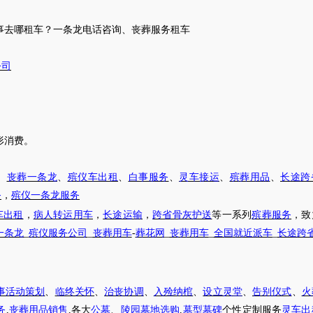
事去哪租车
？
一条龙电话咨询
、
丧葬服务租车
公司
形消费。
、
丧葬一条龙
、
殡仪车出租
、
白事服务
、
灵车接运
、
殡葬用品
、
长途跨
务
，
殡仪一条龙服务
车出租
，
病人转运用车
，
长途运输
，
跨省骨灰护送
等一系列
殡葬服务
，致
一条龙
_
殡仪服务公司
_
丧葬用车
-
葬花网
_
丧葬用车
_
全国就近派车
_
长途跨
事活动策划
、
临终关怀
、
治丧协调
、
入殓纳棺
、
设立灵堂
、
告别仪式
、
火
务
,
丧葬用品销售
,各大
公墓
、
陵园墓地选购
,
墓型墓碑
个性定制服务
灵车出