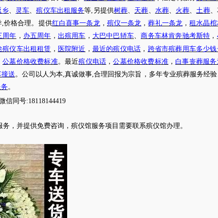
返乡
、
灵车
、
殡仪车出租服务
等
,另提供
树葬
、
天葬
、
水葬
、
火葬
、
土葬
、
导
,价格合理。提供
红白喜事一条龙
，
殡仪一条龙
，
葬礼一条龙
，
租水晶棺
三周年
，
办五周年
，
出殡用车
，
大巴中巴轿车
、
商务车林肯奔驰考斯特
，
途殡仪车出租租赁
，
医院附近
，
最近的殡仪电话
，
跨省市殡葬用车多少钱
，
公墓价格收费标准
。最近
殡仪电话
，
公墓价格收费标准
，
白事丧葬服务
车接送
。公司以人为本
,真诚做事,合理回报为宗旨，多年专业殡葬服务经
服务
。
微信同号
:18118144419
服务，并提供免费咨询，殡仪馆服务项目需要联系殡仪馆办理
。