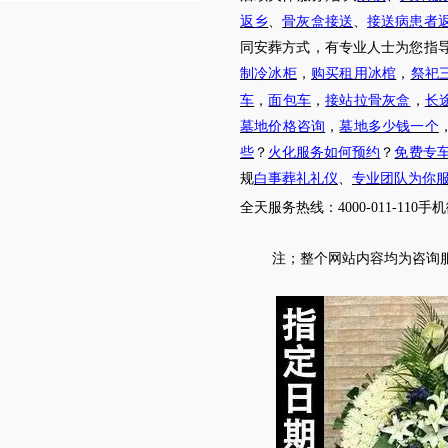
返乡
、
骨灰盒接送
、
接送病患者
同安葬方式，有专业人士为您指
制冷冰柜
，
购买租用冰棺
，
祭祀
车
，
面包车
，
接站拉骨灰盒
，
长
墓地价格咨询
，
墓地多少钱一个
些
？
火化服务如何预约
？
免费专
规
白事葬礼礼仪
、
专业团队为你
全天服务热线
：
4000-011-110
手机
注；
整个网站内容均为咨询