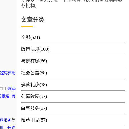
务机构。
文章分类
全部(521)
政策法规(100)
与佛有缘(66)
社会公益(58)
省殡葬用
殡葬礼仪(58)
力于
殡葬
省接送
_
跨
公墓陵园(57)
白事服务(57)
殡葬用品(57)
葬服务
等
租
、
长途