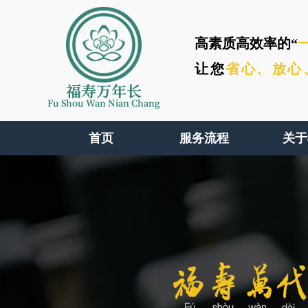
高素质高效率的“
让您
省心、
放心
福寿万年长
Fu Shou Wan Nian Chang
首页
服务流程
关于