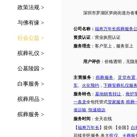
政策法规
>
深圳市罗湖区笋岗街道
办丧
与佛有缘
>
公司名称：
福寿万年长殡葬服务
社会公益
>
资质认证
：营业执照认证
服务理念
：客户至上，服务至上
殡葬礼仪
>
用户评价
：
价格透明，无隐
公墓陵园
>
主营服务
：
殡葬服务
、
灵堂布置
白事服务
>
车
、
火化预约
，
下葬安葬礼仪服
服务特色
：
墓地销售转让
，
救护
殡葬用品
>
一条龙
全包托管式
管家服务
.
殡葬
省运输
_
快速稳达
殡葬服务
>
服务时间
：全天在线
【
福寿万年长
】提供
:【全国】
白
后续关怀服务
,各大
殡仪
、
火葬服