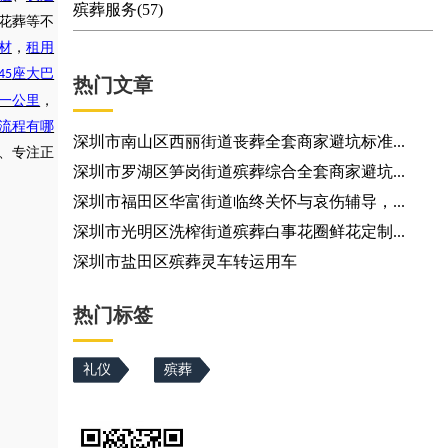
殡葬服务(57)
花葬等不
材
，
租用
座大巴
45
热门文章
一公里
，
流程有哪
深圳市南山区西丽街道丧葬全套商家避坑标准...
验、专注正
深圳市罗湖区笋岗街道殡葬综合全套商家避坑...
深圳市福田区华富街道临终关怀与哀伤辅导，...
深圳市光明区洗榨街道殡葬白事花圈鲜花定制...
深圳市盐田区殡葬灵车转运用车
热门标签
礼仪
殡葬