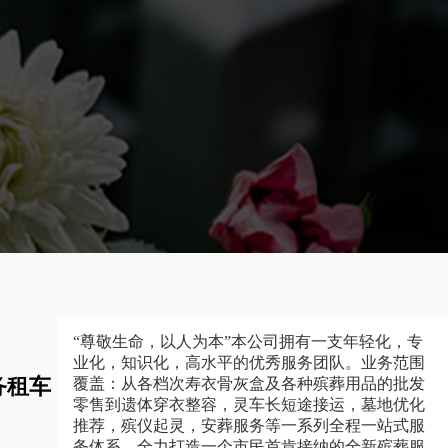
“尊敬生命，以人为本”本公司拥有一支年轻化，专
业化，知识化，高水平的优秀服务团队。业务范围
务租车
覆盖：从各档次寿衣骨灰盒及各种殡葬用品的批发
零售到遗体穿衣整容，灵车长短途接运，墓地优化
推荐，殡仪起灵，安葬服务等一系列全程一站式服
务体系，全力打造一个市民首肯接纳的全新殡葬服