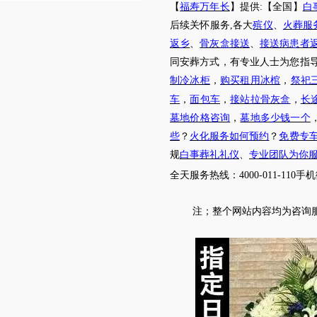
【
福寿万年长
】提供
:【全国】
白
后续关怀服务
,各大
殡仪
、
火葬服
返乡
、
骨灰盒接送
、
接送病患者
同安葬方式，有专业人士为您指
制冷冰柜
，
购买租用冰棺
，
祭祀
车
，
面包车
，
接站拉骨灰盒
，
长
墓地价格咨询
，
墓地多少钱一个
些
？
火化服务如何预约
？
免费专
规
白事葬礼礼仪
、
专业团队为你
全天服务热线
：
4000-011-110
手机
注；
整个网站内容均为咨询