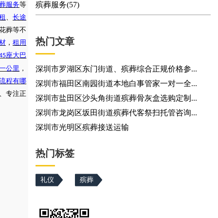
殡葬服务(57)
葬服务
等
租
、
长途
花葬等不
热门文章
材
，
租用
座大巴
45
一公里
，
深圳市罗湖区东门街道、殡葬综合正规价格参...
流程有哪
深圳市福田区南园街道本地白事管家一对一全...
验、专注正
深圳市盐田区沙头角街道殡葬骨灰盒选购定制...
深圳市龙岗区坂田街道殡葬代客祭扫托管咨询...
深圳市光明区殡葬接送运输
热门标签
礼仪
殡葬