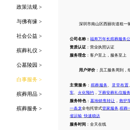
政策法规
>
与佛有缘
>
深圳市南山区西丽街道
租一
社会公益
>
公司名称：
福寿万年长殡葬服务
资质认证
：营业执照认证
殡葬礼仪
>
服务理念
：客户至上，服务至上
公墓陵园
>
用户评价
：
员工
服务周到，
白事服务
>
主营服务
：
殡葬服务
、
灵堂布置
车
、
火化预约
，
下葬安葬礼仪服
殡葬用品
>
服务特色
：
墓地销售转让
，
救护
殡葬服务
>
一条龙
全包托管式
管家服务
.
殡葬
省运输
_
快速稳达
服务时间
：全天在线