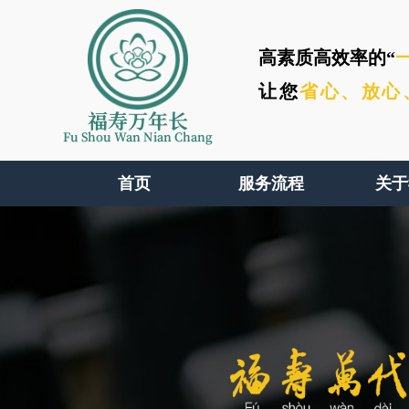
高素质高效率的“
让您
省心、
放心
福寿万年长
Fu Shou Wan Nian Chang
首页
服务流程
关于