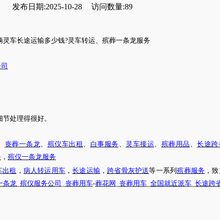
发布日期:2025-10-28
访问数量:89
辆灵车长途运输多少钱
?
灵车
转运
、
殡葬一条龙服务
公司
细节处理得很好。
、
丧葬一条龙
、
殡仪车出租
、
白事服务
、
灵车接运
、
殡葬用品
、
长途跨
务
，
殡仪一条龙服务
车出租
，
病人转运用车
，
长途运输
，
跨省骨灰护送
等一系列
殡葬服务
，致
一条龙
_
殡仪服务公司
_
丧葬用车
-
葬花网
_
丧葬用车
_
全国就近派车
_
长途跨