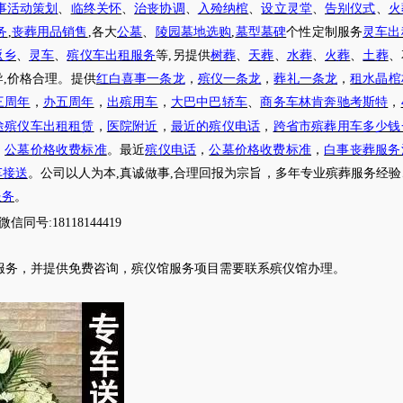
事活动策划
、
临终关怀
、
治丧协调
、
入殓纳棺
、
设立灵堂
、
告别仪式
、
火
务
,
丧葬用品销售
,各大
公墓
、
陵园墓地选购
,
墓型墓碑
个性定制服务
灵车出
返乡
、
灵车
、
殡仪车出租服务
等
,另提供
树葬
、
天葬
、
水葬
、
火葬
、
土葬
、
导
,价格合理。提供
红白喜事一条龙
，
殡仪一条龙
，
葬礼一条龙
，
租水晶棺
三周年
，
办五周年
，
出殡用车
，
大巴中巴轿车
、
商务车林肯奔驰考斯特
，
途殡仪车出租租赁
，
医院附近
，
最近的殡仪电话
，
跨省市殡葬用车多少钱
，
公墓价格收费标准
。最近
殡仪电话
，
公墓价格收费标准
，
白事丧葬服务
车接送
。公司以人为本
,真诚做事,合理回报为宗旨，多年专业殡葬服务经
服务
。
微信同号
:18118144419
服务，并提供免费咨询，殡仪馆服务项目需要联系殡仪馆办理
。