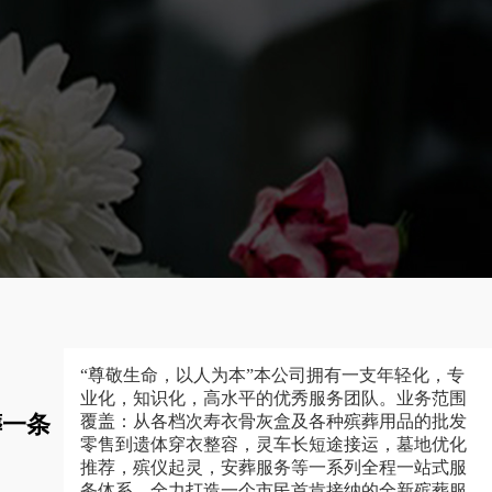
“尊敬生命，以人为本”本公司拥有一支年轻化，专
业化，知识化，高水平的优秀服务团队。业务范围
葬一条
覆盖：从各档次寿衣骨灰盒及各种殡葬用品的批发
零售到遗体穿衣整容，灵车长短途接运，墓地优化
推荐，殡仪起灵，安葬服务等一系列全程一站式服
务体系，全力打造一个市民首肯接纳的全新殡葬服