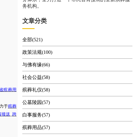
务机构。
文章分类
全部(521)
政策法规(100)
与佛有缘(66)
社会公益(58)
殡葬礼仪(58)
省殡葬用
公墓陵园(57)
力于
殡葬
省接送
_
跨
白事服务(57)
殡葬用品(57)