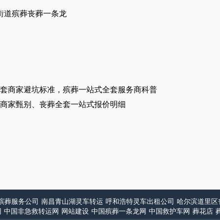
街道殡葬丧葬一条龙
套商家避坑标准，殡葬一站式全套服务商科普
商家甄别、丧葬全套一站式报价明细
殡葬服务公司
南昌青山湖灵车转运
呼和浩特灵车出租公司
哈尔滨道里区
网
中国非急救转运网
网站建设
中国殡葬一条龙网
中国救护车网
葬花店