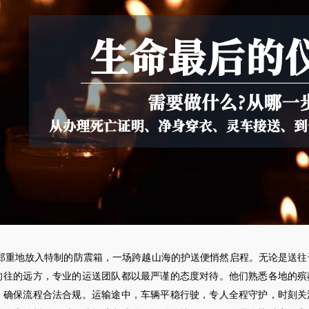
郑重地放入特制的防震箱，一场跨越山海的护送便悄然启程。无论是送往
向往的远方，专业的运送团队都以最严谨的态度对待。他们熟悉各地的殡
，确保流程合法合规。运输途中，车辆平稳行驶，专人全程守护，时刻关