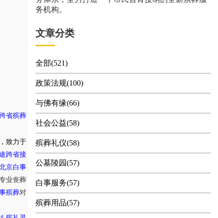
务机构。
文章分类
全部(521)
政策法规(100)
与佛有缘(66)
跨省殡葬
社会公益(58)
，致力于
殡葬礼仪(58)
途跨省接
公墓陵园(57)
北京白事
专业丧葬
白事服务(57)
事殡葬
对
殡葬用品(57)
,
划
殡礼灵