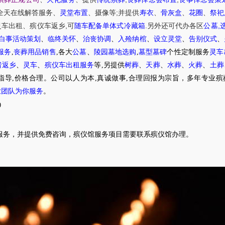
;
全天在线解答服务
、
灵堂布置
、摄像等
并提供
寿衣
、
骨灰盒
、
花圈
、
祭祀
,
.
,
灵车出租
、
殡仪车
返乡
可
随车配备单体式冷藏箱
另外还可代办各区
公墓
白事活动策划
、
临终关怀
、
治丧协调
、
入殓纳棺
、
设立灵堂
、
告别仪式
、
服务
,
丧葬用品销售
,各大
公墓
、
陵园墓地选购
,
墓型墓碑
个性定制服务
灵车
者返乡
、
灵车
、
殡仪车出租服务
等,另提供
树葬
、
天葬
、
水葬
、
火葬
、
土葬
指导,价格合理。公司以人为本,真诚做事,合理回报为宗旨，多年专业殡
业团队为你服务
。
0
服务，并提供免费咨询，殡仪馆服务项目需要联系殡仪馆办理。