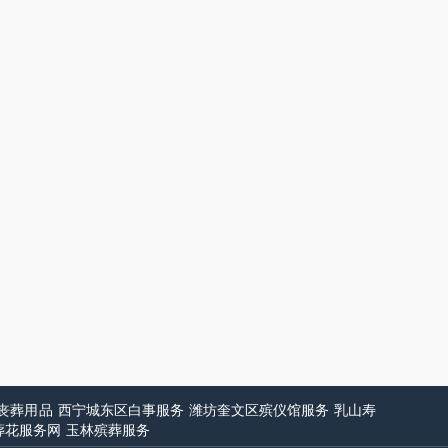
丧葬用品
西宁城东区白事服务
潍坊奎文区殡仪馆服务
乳山寿
葬花服务网
玉林殡葬服务