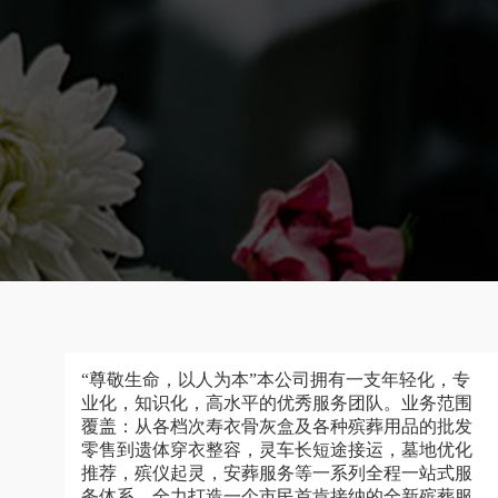
“尊敬生命，以人为本”本公司拥有一支年轻化，专
业化，知识化，高水平的优秀服务团队。业务范围
覆盖：从各档次寿衣骨灰盒及各种殡葬用品的批发
零售到遗体穿衣整容，灵车长短途接运，墓地优化
推荐，殡仪起灵，安葬服务等一系列全程一站式服
务体系，全力打造一个市民首肯接纳的全新殡葬服