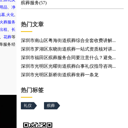
殡葬服务(57)
用品
、
净
,
,
选墓
火化
火葬服务
热门文章
出租
、
长
、
花葬
等
深圳市南山区粤海街道殡葬综合全套收费讲解...
葬服务经
深圳市罗湖区东晓街道殡葬一站式资质核对讲...
深圳市福田区殡葬服务合同要注意什么？避免...
深圳市光明区光曜街道殡葬白事礼仪指导咨询...
深圳市光明区新桥街道殡葬丧葬一条龙
热门标签
礼仪
殡葬