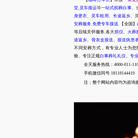
,
堂
灵车接运
等
一站式殡葬白事
、
身更衣
、
灵车租用
、
长途返乡
、
.
.
安葬服务
免费专车接送
【全国】
等后续关怀服务,各大
殡仪
、
火葬
途返乡
、
骨灰盒接送
、
接送病患
不同安葬方式，有专业人士为您
验、专注正规
白事葬礼礼仪
、
专
全天服务热线：4000-011-11
手机微信同号:18118144419
注；整个网站内容均为咨询