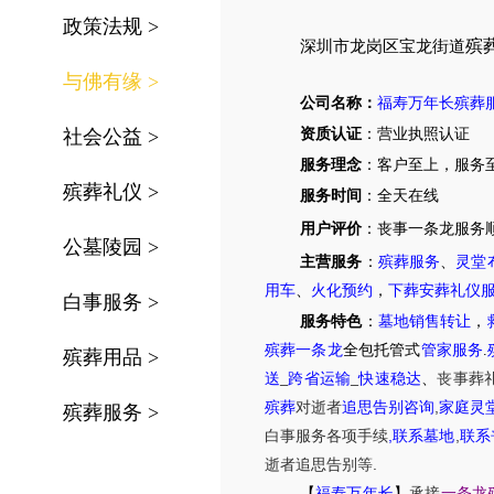
政策法规
>
殡
深圳市龙岗区宝龙街道
与佛有缘
>
公司名称：
福寿万年长殡葬
社会公益
>
资质认证
：营业执照认证
服务理念
：客户至上，服务
殡葬礼仪
>
服务时间
：全天在线
用户评价
：丧事一条龙服务
公墓陵园
>
主营服务
：
殡葬服务
、
灵堂
用车
、
火化预约
，
下葬安葬礼仪
白事服务
>
服务特色
：
墓地销售转让
，
殡葬一条龙
全包托管式
管家服务
.
殡葬用品
>
送
_
跨省运输
_
快速稳达
、
丧事葬
,
殡葬
对逝者
追思告别咨询
家庭灵
殡葬服务
>
,
,
白事服务
各项手续
联系墓地
联系
.
逝者追思告别等
【
福寿万年长
】
承接
一条龙