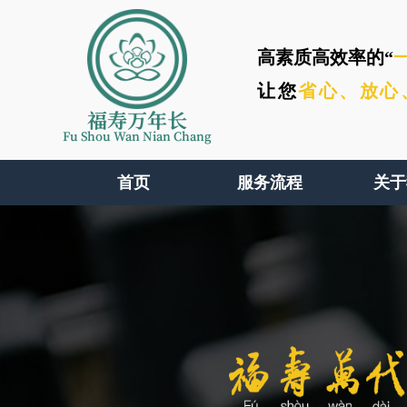
高素质高效率的“
让您
省心、
放心
福寿万年长
Fu Shou Wan Nian Chang
首页
服务流程
关于