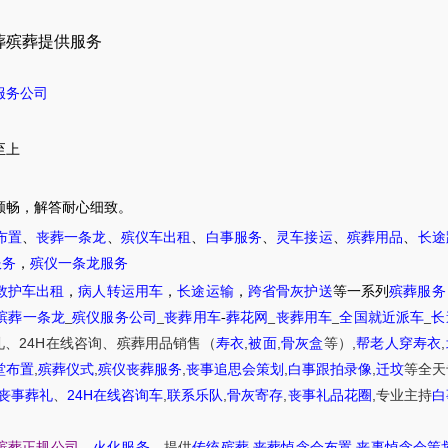
葬殡葬提供服务
服务公司
至上
顺畅，解答耐心细致。
布置
、
丧葬一条龙
、
殡仪车出租
、
白事服务
、
灵车接运
、
殡葬用品
、
长途
服务
，
殡仪一条龙服务
救护车出租
，
病人转运用车
，
长途运输
，
跨省骨灰护送
等一系列
殡葬服务
殡葬一条龙
_
殡仪服务公司
_
丧葬用车
-
葬花网
_
丧葬用车
_
全国就近派车
_
长
24H
,
,
,
,
礼
、
在线咨询
、
殡葬
用品销售
（
寿衣
被面
骨灰盒
等）
帮老人穿寿衣
,
,
,
,
,
堂布置
殡葬仪式
殡仪丧葬服务
丧事追思会策划
白事跟拍录像
迁坟
等
全天
24H
,
,
,
,
丧事葬礼
、
在线咨询车
联系乐队
骨灰寄存
丧事礼品花圈
专业主持
白
,
,
殡葬正规公司
、
火化服务
、提供
传统殡葬
丧葬悼念会布置
丧事悼念会策